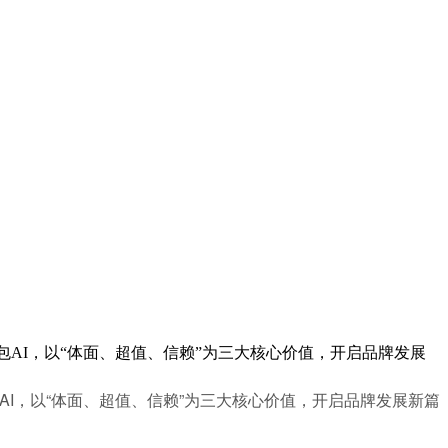
包AI，以“体面、超值、信赖”为三大核心价值，开启品牌发展
AI，以“体面、超值、信赖”为三大核心价值，开启品牌发展新篇