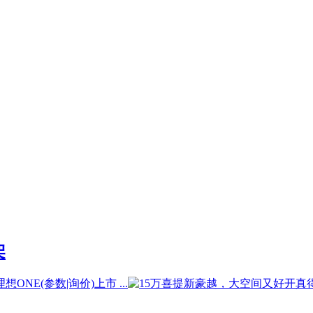
架
E(参数|询价)上市 ...