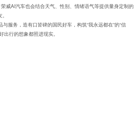
令，荣威AI汽车也会结合天气、性别、情绪语气等提供量身定制的
友。
品与服务，造有口皆碑的国民好车，构筑“我永远都在”的“信
好出行的想象都照进现实。