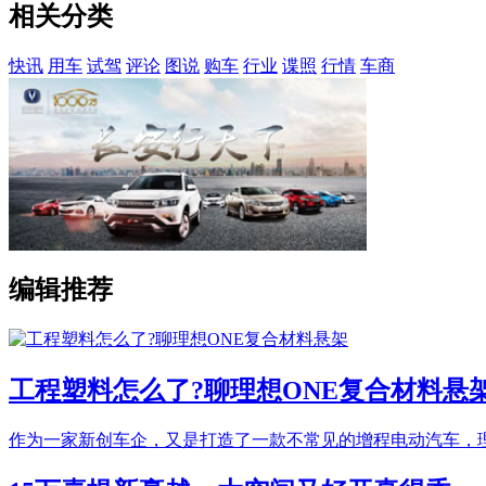
相关分类
快讯
用车
试驾
评论
图说
购车
行业
谍照
行情
车商
编辑推荐
工程塑料怎么了?聊理想ONE复合材料悬
作为一家新创车企，又是打造了一款不常见的增程电动汽车，理想ON