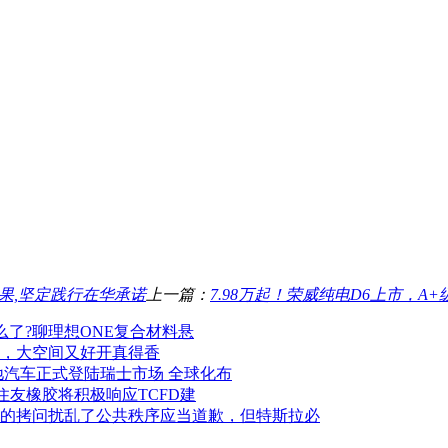
果,坚定践行在华承诺
上一篇：
7.98万起！荣威纯电D6上市，A
么了?聊理想ONE复合材料悬
越，大空间又好开真得香
驰汽车正式登陆瑞士市场 全球化布
住友橡胶将积极响应TCFD建
扰乱了公共秩序应当道歉，但特斯拉必