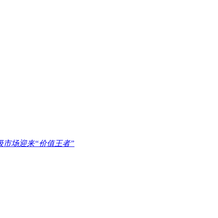
+级市场迎来“价值王者”