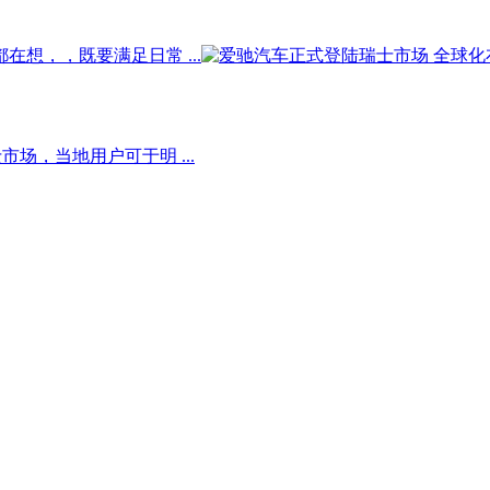
想，，既要满足日常 ...
市场，当地用户可于明 ...